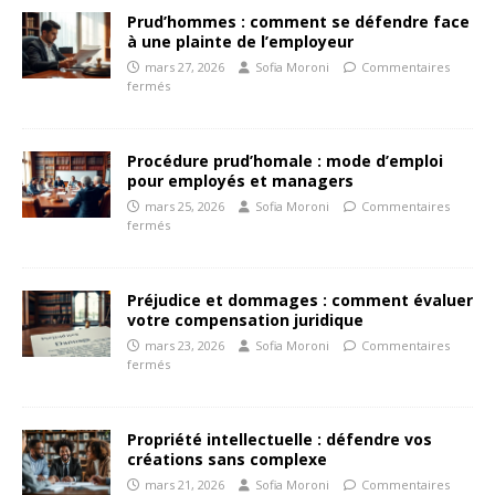
Prud’hommes : comment se défendre face
à une plainte de l’employeur
mars 27, 2026
Sofia Moroni
Commentaires
fermés
Procédure prud’homale : mode d’emploi
pour employés et managers
mars 25, 2026
Sofia Moroni
Commentaires
fermés
Préjudice et dommages : comment évaluer
votre compensation juridique
mars 23, 2026
Sofia Moroni
Commentaires
fermés
Propriété intellectuelle : défendre vos
créations sans complexe
mars 21, 2026
Sofia Moroni
Commentaires