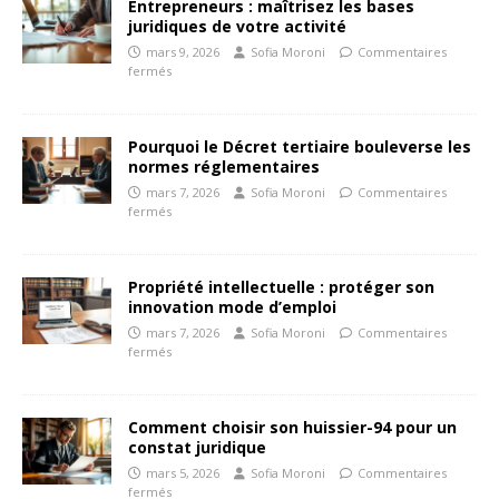
Entrepreneurs : maîtrisez les bases
juridiques de votre activité
mars 9, 2026
Sofia Moroni
Commentaires
fermés
Pourquoi le Décret tertiaire bouleverse les
normes réglementaires
mars 7, 2026
Sofia Moroni
Commentaires
fermés
Propriété intellectuelle : protéger son
innovation mode d’emploi
mars 7, 2026
Sofia Moroni
Commentaires
fermés
Comment choisir son huissier-94 pour un
constat juridique
mars 5, 2026
Sofia Moroni
Commentaires
fermés